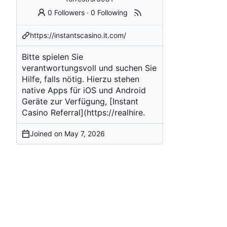
0 Followers
·
0 Following
https://instantscasino.it.com/
Bitte spielen Sie
verantwortungsvoll und suchen Sie
Hilfe, falls nötig. Hierzu stehen
native Apps für iOS und Android
Geräte zur Verfügung, [Instant
Casino Referral](
https://realhire
.
Joined on