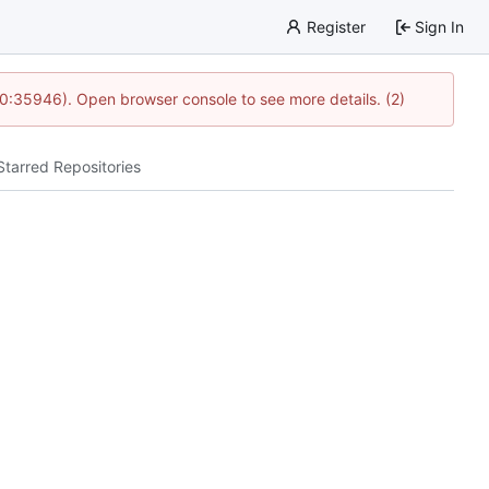
Register
Sign In
10:35946). Open browser console to see more details. (2)
Starred Repositories