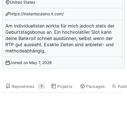
United States
https://instantscasino.it.com/
Am individuellsten wirkte für mich jedoch stets der
Geburtstagsbonus an. Ein hochvolatiler Slot kann
deine Bankroll schnell ausdünnen, selbst wenn der
RTP gut aussieht. Exakte Zeiten sind anbieter- und
methodeabhängig.
Joined on
Repositories
Projects
Packages
Publi
1