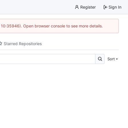
Register
Sign In
@ 10:35946). Open browser console to see more details.
Starred Repositories
Sort